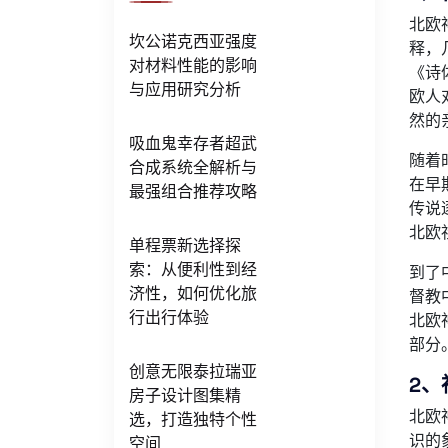
北欧
坎公诺克西亚强度
释，
对材料性能的影响
《诗
与应用研究分析
欧人
然的
吸血鬼幸存者超武
随着
合成系统全解析与
在早
最强组合推荐攻略
传说
北欧
单程票新选择探
索：从便利性到经
到了
济性，如何优化旅
督教
行出行体验
北欧
部分
创意无限泰拉瑞亚
2、
房子设计图集精
北欧
选，打造独特个性
识的
空间