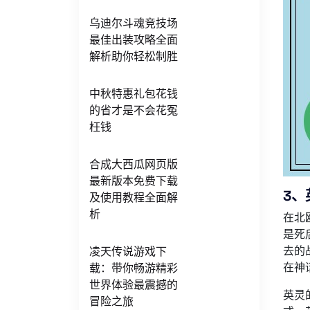
乌迪尔斗魂竞技场
最佳出装攻略全面
解析助你轻松制胜
中秋特惠礼包花钱
的省才是不会花冤
枉钱
合成大西瓜网页版
最新版本免费下载
3、
及使用教程全面解
析
在北
是死
去的
凌天传说游戏下
在神
载：带你畅游精彩
世界体验最震撼的
英灵
冒险之旅