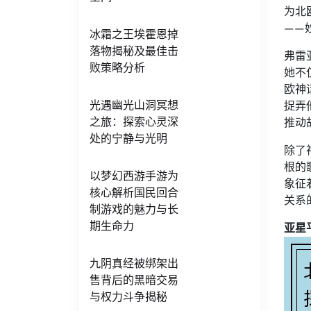
为北
——
冰霜之王埃霍恩掉
落物揭秘及最佳击
弗雷
败策略分析
她不
欧神
光遇幽光山洞冥想
捉弄
之旅：探索心灵深
推动
处的宁静与光明
除了
根的
以梦幻西游手游为
象征
核心解析国民回合
关系
制游戏的魅力与长
期生命力
亚星
九阴真经被绑架出
售背后的黑暗交易
与权力斗争揭秘