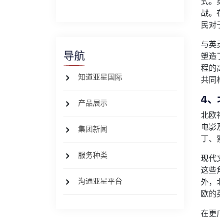
式。
战。
民对
与英
导航
塑造
程的
知道亚星国际
共同
4、
产品展示
北欧
电影
集团新闻
丁、
服务种类
现代
这些
沟通亚星平台
外，
欧的
在更