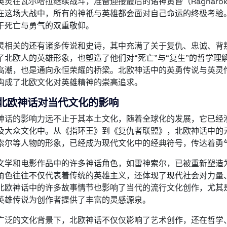
英灵在瓦尔哈拉继续战斗，准备迎接最后的诸神黄昏（Ragnar
在这场大战中，所有的神祇与英雄都会面对自己命运的终极考验
于死亡与勇气的双重敬仰。
灵相关的还有诸多传说和史诗，其中充满了关于复仇、忠诚、背
了北欧人的英雄形象，也塑造了他们对“死亡”与“复生”的哲学
高潮，也是通向永恒荣耀的桥梁。北欧神话中的英勇传说与英灵
构成了北欧文化对英雄精神的崇高追求。
北欧神话对当代文化的影响
神话的影响力远不止于其本土文化，随着全球化的发展，它已经
及大众文化中。从《指环王》到《复仇者联盟》，北欧神话中的
索尔等人物的形象，已经成为现代文化中的经典符号，传达着勇
文学和电影作品中的许多神话角色，如雷神索尔，已被重新塑造
角色往往不仅代表着传统的英雄主义，还体现了现代社会对力量
北欧神话中的许多故事情节也影响了当代的流行文化创作，尤其
英雄传说为创作者提供了丰富的灵感源泉。
广泛的文化背景下，北欧神话不仅仅影响了艺术创作，还在哲学