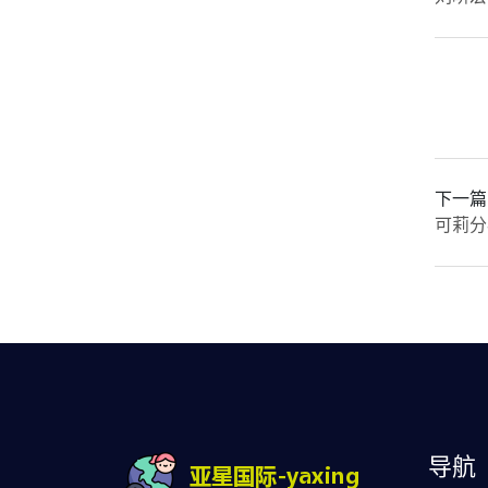
下一篇
可莉分
导航