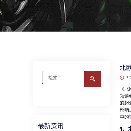
北
20
《北
领读
的起
影响
中的
最新资讯
1、