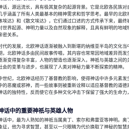
神话，源远流长，具有极其复杂的起源背景。它是北欧各民族对
几乎涵盖了所有人类最基本的精神需求和哲学思考。最早的北欧
体埃达》和《散文埃达》，它们通过口述的方式传承下来，最终
对世界起源、神明力量以及自然现象的解释，且具有鲜明的地域
亲密关系。
时代的发展，北欧神话逐渐被融入到斯堪的纳维亚半岛的文化当
期，北欧神话多由民间故事传唱，其内容也常常因地域差异而发
逐渐变得复杂丰富，人物的塑造也逐渐深入，神祇与英雄之间的
社会的变革与进步，也展现了人类对神秘力量不断探索的精神。
中世纪，北欧神话经历了基督教的影响，使得神话中许多元素发
中的恶魔或邪神，而一些故事则被重新诠释以适应基督教的道德
神话的独特性，反而使它在多种文化冲击下保留了强大的生命力
。
神话中的重要神祇与英雄人物
神话中，最为人熟知的神祇当属奥丁、索尔和弗雷亚等神明。奥
象征，他为寻求智慧，甚至以一只眼睛为代价换取了神秘的智慧