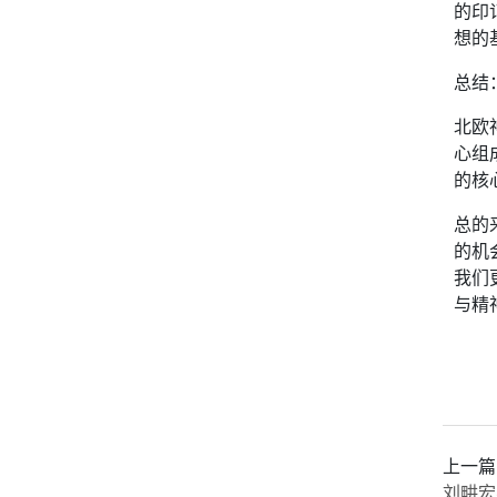
的印
想的
总结
北欧
心组
的核
总的
的机
我们
与精
上一篇
刘畊宏