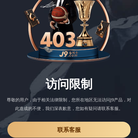
访问限制
尊敬的用户，由于相关法律限制，您所在地区无法访问J9产品，对
此造成的不便，我们深表歉意，您如有疑问请联系客服。
联系客服