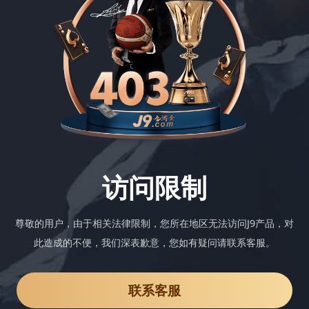
访问限制
尊敬的用户，由于相关法律限制，您所在地区无法访问J9产品，对
此造成的不便，我们深表歉意，您如有疑问请联系客服。
联系客服