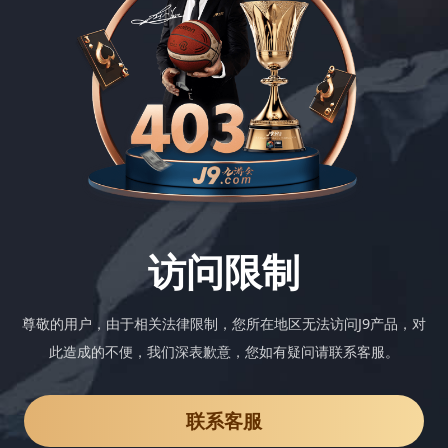
访问限制
尊敬的用户，由于相关法律限制，您所在地区无法访问J9产品，对
此造成的不便，我们深表歉意，您如有疑问请联系客服。
联系客服